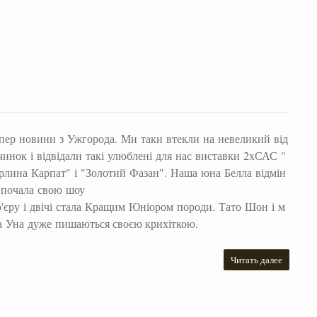
пер
новини
з
Ужгорода
.
Ми
таки
втекли
на
невеликий
від
чинок
і
відвідали
такі
улюблені
для
нас
виставки
2
x
САС
"
рлина
Карпат
"
і
"
Золотий
Фазан
".
Наша
юна
Белла
відмін
почала
свою
шоу
р
'
єру
і
двічі
стала
Кращим
Юніором
породи
.
Тато
Шон
і
м
а
Уна
дуже
пишаються
своєю
крихіткою.
Читать далее