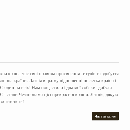
жна країна має своі правила присвоєння титулів та здобуття
мпіона країни. Латвія в цьому відношенні не легка країна і
С один на всіх! Нам пощастило і два мої собаки здобули
С і стали Чемпіонами цієї прекрасної країни. Латвія, дякую
гостинність!
Читать далее