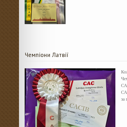
Чемпіони Латвії
Ко
Че
СА
СА
за 