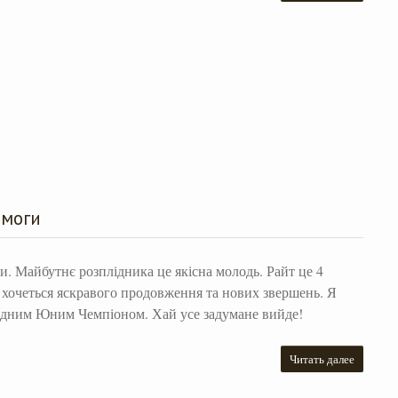
емоги
и. Майбутнє розплідника це якісна молодь. Райт це 4
к хочеться яскравого продовження та нових звершень. Я
 одним Юним Чемпіоном. Хай усе задумане вийде!
Читать далее