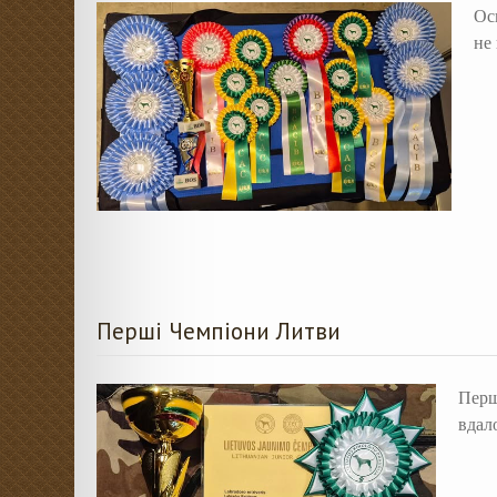
Ос
не
Перші Чемпіони Литви
Перш
вдал