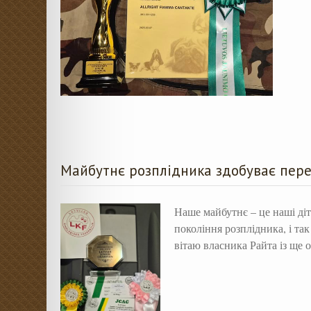
Майбутнє розплідника здобуває пер
Наше майбутнє – це наші діт
покоління розплідника, і та
вітаю власника Райта із ще