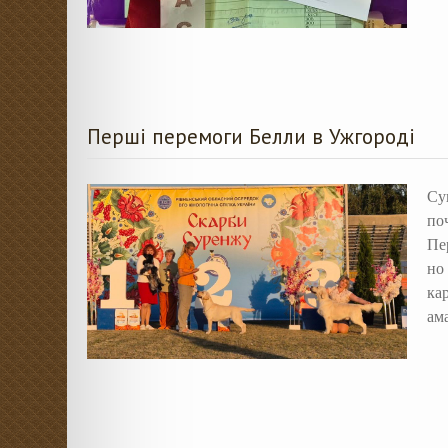
Перші перемоги Белли в Ужгороді
Су
по
Пе
но
к
а
ам