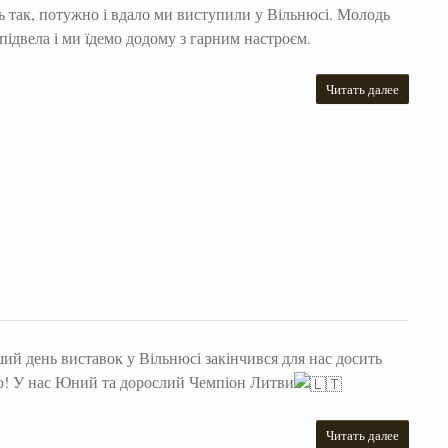
ь так, потужно і вдало ми виступили у Вільнюсі. Молодь
 підвела і ми їдемо додому з гарним настроєм.
Читать далее
ий день виставок у Вільнюсі закінчився для нас досить
о! У нас Юний та дорослий Чемпіон Литви
Читать далее