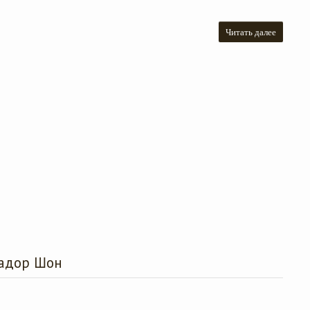
Читать далее
радор Шон