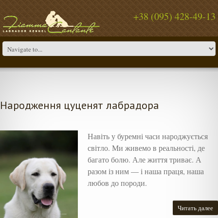
+38 (095) 428-49-13
Народження цуценят лабрадора
Навіть у буремні часи народжується
світло. Ми живемо в реальності, де
багато болю. Але життя триває. А
разом із ним — і наша праця, наша
любов до породи.
Читать далее