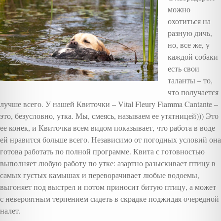
можно
охотиться на
разную дичь,
но, все же, у
каждой собаки
есть свои
таланты – то,
что получается
лучше всего. У нашей Квиточки – Vital Fleury Fiamma Cantante –
это, безусловно, утка. Мы, смеясь, называем ее утятницей))) Это
ее конек, и Квиточка всем видом показывает, что работа в воде
ей нравится больше всего. Независимо от погодных условий она
готова работать по полной программе. Квита с готовностью
выполняет любую работу по утке: азартно разыскивает птицу в
самых густых камышах и переворачивает любые водоемы,
выгоняет под выстрел и потом приносит битую птицу, а может
с невероятным терпением сидеть в скрадке поджидая очередной
налет.