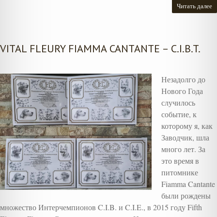
Читать далее
VITAL FLEURY FIAMMA CANTANTE – C.I.B.T.
Незадолго до
Нового Года
случилось
событие, к
которому я, как
Заводчик, шла
много лет. За
это время в
питомнике
Fiamma Cantante
были рождены
множество Интерчемпионов C.I.B. и C.I.E., в 2015 году Fifth